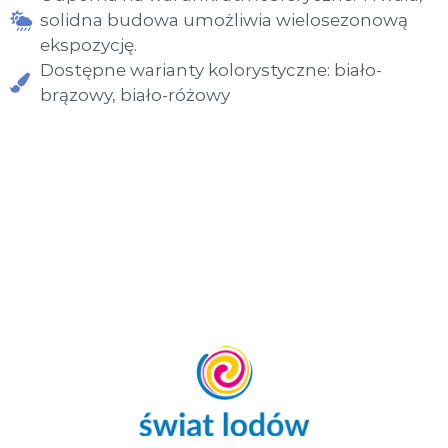
i
solidna budowa umożliwia wielosezonową
m
ekspozycję.
a
Dostępne warianty kolorystyczne: biało-
s
z
brązowy, biało-różowy
y
n
d
o
l
o
d
ó
w
.
L
i
d
e
r
r
y
n
k