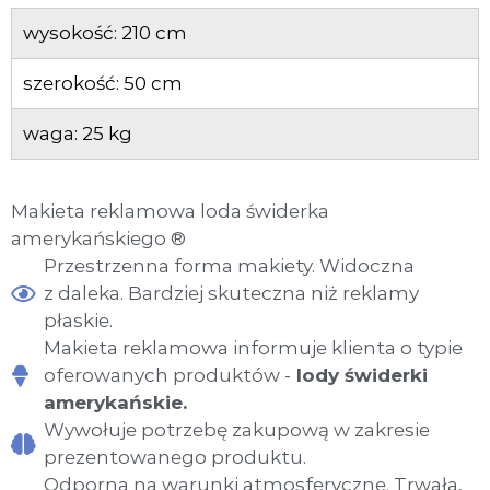
j
wysokość: 210 cm
w
i
ę
szerokość: 50 cm
k
s
waga: 25 kg
z
y
d
o
Makieta reklamowa loda świderka
s
t
amerykańskiego ®
a
Przestrzenna forma makiety. Widoczna
w
z daleka. Bardziej skuteczna niż reklamy
c
a
płaskie.
a
Makieta reklamowa informuje klienta o typie
u
t
oferowanych produktów -
lody świderki
o
amerykańskie.
m
Wywołuje potrzebę zakupową w zakresie
a
t
prezentowanego produktu.
ó
Odporna na warunki atmosferyczne. Trwała,
w