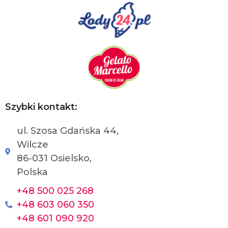
u
l
o
d
ó
w
w
P
o
l
s
c
Szybki kontakt:
e
.
ul. Szosa Gdańska 44,
Wilcze
86-031 Osielsko,
Polska
+48 500 025 268
+48 603 060 350
+48 601 090 920